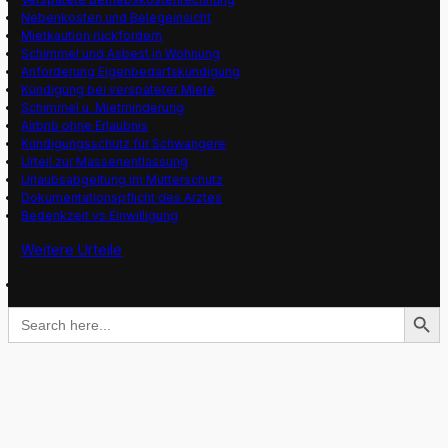
Nebenkosten und Belegeinsicht
Mietkaution rückfordern
Schimmel und Asbest in Wohnung
Anforderung Eigenbedarfskündigung
Kündigung bei verspäteter Miete
Schimmel u. Mietminderung
Airbnb ohne Erlaubnis
Kündigungsschutz für Schwangere
Urteil zur Massenentlassung
Urlaubsabgeltung im Mutterschutz
Dokumentationspflicht des Arztes
Bedenkzeit vs Einwilligung
Weitere Urteile
Search Button
Search
for: