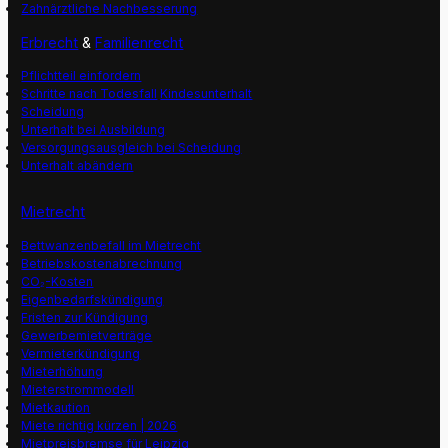
Zahnärztliche Nachbesserung
Erbrecht
&
Familienrecht
Pflichtteil einfordern
Schritte nach Todesfall
Kindesunterhalt
Scheidung
Unterhalt bei Ausbildung
Versorgungsausgleich bei Scheidung
Unterhalt abändern
Mietrecht
Bettwanzenbefall im Mietrecht
Betriebskostenabrechnung
CO₂-Kosten
Eigenbedarfskündigung
Fristen zur Kündigung
Gewerbemietverträge
Vermieterkündigung
Mieterhöhung
Mieterstrommodell
Mietkaution
Miete richtig kürzen | 2026
Mietpreisbremse für Leipzig