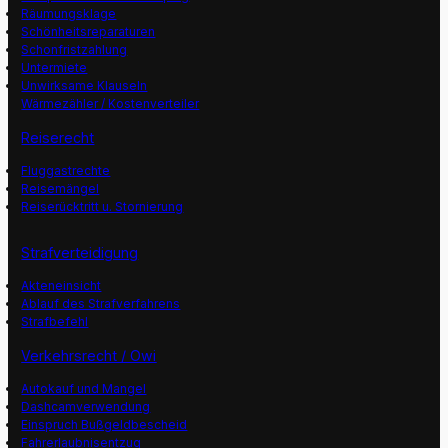
Räumungsklage
Schönheitsreparaturen
Schonfristzahlung
Untermiete
Unwirksame Klauseln
Wärmezähler / Kostenverteiler
Reiserecht
Fluggastrechte
Reisemängel
Reiserücktritt u. Stornierung
Strafverteidigung
Akteneinsicht
Ablauf des Strafverfahrens
Strafbefehl
Verkehrsrecht / Owi
Autokauf und Mangel
Dashcamverwendung
Einspruch Bußgeldbescheid
Fahrerlaubnisentzug