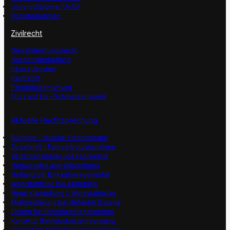
Unverschuldeter Unfall
Ihr Unternehmen
Zivilrecht
Gewährleistungsrecht
Hundehalterhaftung
Inkassokosten
Kaufrecht
Pferdehalterhaftung
Sturz auf Eis – Schmerzensgeld
Aktuelle Rechtsprechung
Bußgeld – falsche Tatortangabe
Zu schnell – Fahrverbotsausnahme
Verfahrensdauer und Fahrverbot
Herausgabe aller Blitzerfotos
Haftung bei Einkaufswagenunfall
Werkstattrisko bei Abtretung
Neue Klarstellung f. Werkstattrisiko
Mietminderung bei defekter Dusche
Fristen für Schönheitsrepararturen
Korrektur Betriebskostenrechnung
Verspätete Betriebskostenrechnung