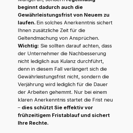
beginnt dadurch auch die
Gewährleistungsfrist von Neuem zu
laufen.
Ein solches Anerkenntnis sichert
Ihnen zusätzliche Zeit für die
Geltendmachung von Ansprüchen.
Wichtig:
Sie sollten darauf achten, dass
der Unternehmer die Nachbesserung
nicht lediglich aus Kulanz durchführt,
denn in diesem Fall verlängert sich die
Gewährleistungsfrist nicht, sondern die
Verjährung wird lediglich für die Dauer
WKR Rechtsanwälte
W
K
R
der Arbeiten gehemmt. Nur bei einem
Online · echte Anwälte, kein Callcenter
klaren Anerkenntnis startet die Frist neu
–
dies schützt Sie effektiv vor
frühzeitigem Fristablauf und sichert
Ihre Rechte.