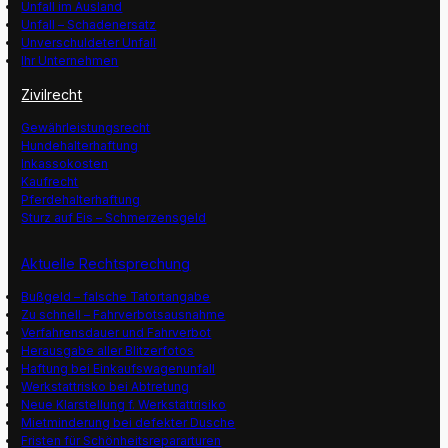
Unfall im Ausland
Unfall – Schadenersatz
Unverschuldeter Unfall
Ihr Unternehmen
Zivilrecht
Gewährleistungsrecht
Hundehalterhaftung
Inkassokosten
Kaufrecht
Pferdehalterhaftung
Sturz auf Eis – Schmerzensgeld
Aktuelle Rechtsprechung
Bußgeld – falsche Tatortangabe
Zu schnell – Fahrverbotsausnahme
Verfahrensdauer und Fahrverbot
Herausgabe aller Blitzerfotos
Haftung bei Einkaufswagenunfall
Werkstattrisko bei Abtretung
Neue Klarstellung f. Werkstattrisiko
Mietminderung bei defekter Dusche
Fristen für Schönheitsrepararturen