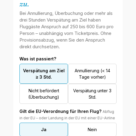
WKR Rechtsanwälte
W
K
R
Online · echte Anwälte, kein Callcenter