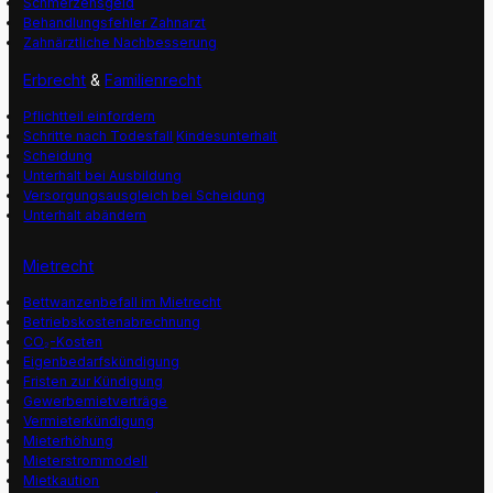
Schmerzensgeld
Behandlungsfehler Zahnarzt
Zahnärztliche Nachbesserung
Erbrecht
&
Familienrecht
Pflichtteil einfordern
Schritte nach Todesfall
Kindesunterhalt
Scheidung
Unterhalt bei Ausbildung
Versorgungsausgleich bei Scheidung
Unterhalt abändern
Mietrecht
Bettwanzenbefall im Mietrecht
Betriebskostenabrechnung
CO₂-Kosten
Eigenbedarfskündigung
Fristen zur Kündigung
Gewerbemietverträge
Vermieterkündigung
Mieterhöhung
Mieterstrommodell
Mietkaution