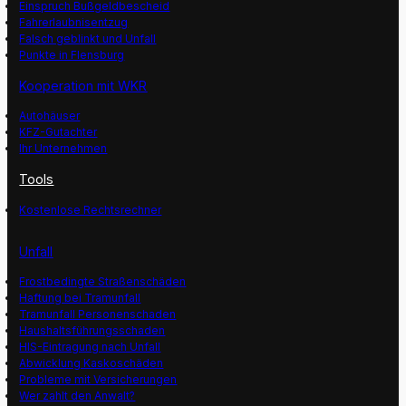
Einspruch Bußgeldbescheid
Fahrerlaubnisentzug
Falsch geblinkt und Unfall
Punkte in Flensburg
Kooperation mit WKR
Autohäuser
KFZ-Gutachter
Ihr Unternehmen
Tools
Kostenlose Rechtsrechner
Unfall
Frostbedingte Straßenschäden
Haftung bei Tramunfall
Tramunfall Personenschaden
Haushaltsführungsschaden
HIS-Eintragung nach Unfall
Abwicklung Kaskoschäden
Probleme mit Versicherungen
Wer zahlt den Anwalt?