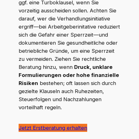
ggf. eine Turboklausel, wenn Sie
vorzeitig ausscheiden sollen. Achten Sie
WKR Rechtsanwälte
darauf, wer die Verhandlungsinitiative
W
K
R
Online · echte Anwälte, kein Callcenter
ergriff—bei Arbeitgeberinitative reduziert
sich die Gefahr einer Sperrzeit—und
dokumentieren Sie gesundheitliche oder
betriebliche Gründe, um eine Sperrzeit
zu vermeiden. Ziehen Sie rechtliche
Beratung hinzu, wenn
Druck, unklare
Formulierungen oder hohe finanzielle
Risiken
bestehen; oft lassen sich durch
gezielte Klauseln auch Ruhezeiten,
Steuerfolgen und Nachzahlungen
vorteilhaft regeln.
Jetzt Erstberatung erhalten