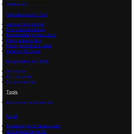
Strafbefehl
Verkehrsrecht / Owi
Autokauf und Mangel
Dashcamverwendung
Einspruch Bußgeldbescheid
Fahrerlaubnisentzug
Falsch geblinkt und Unfall
Punkte in Flensburg
Kooperation mit WKR
Autohäuser
KFZ-Gutachter
Ihr Unternehmen
Tools
Kostenlose Rechtsrechner
Unfall
Frostbedingte Straßenschäden
Haftung bei Tramunfall