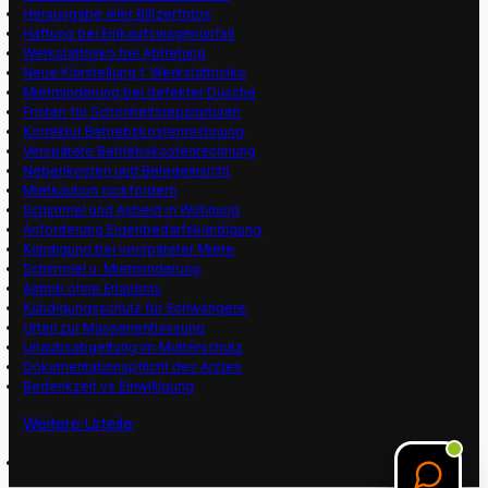
Herausgabe aller Blitzerfotos
Haftung bei Einkaufswagenunfall
Werkstattrisko bei Abtretung
Neue Klarstellung f. Werkstattrisiko
Mietminderung bei defekter Dusche
Fristen für Schönheitsrepararturen
Korrektur Betriebskostenrechnung
Verspätete Betriebskostenrechnung
Nebenkosten und Belegeinsicht
Mietkaution rückfordern
Schimmel und Asbest in Wohnung
Anforderung Eigenbedarfskündigung
Kündigung bei verspäteter Miete
Schimmel u. Mietminderung
Airbnb ohne Erlaubnis
Kündigungsschutz für Schwangere
Urteil zur Massenentlassung
Urlaubsabgeltung im Mutterschutz
Dokumentationspflicht des Arztes
Bedenkzeit vs Einwilligung
Weitere Urteile
Search Button