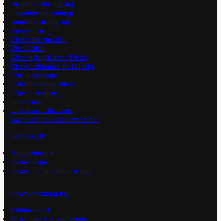
Fristen zur Kündigung
Gewerbemietverträge
Vermieterkündigung
Mieterhöhung
Mieterstrommodell
Mietkaution
Miete richtig kürzen | 2026
Mietpreisbremse für Leipzig
Räumungsklage
Schönheitsreparaturen
Schonfristzahlung
Untermiete
Unwirksame Klauseln
Wärmezähler / Kostenverteiler
Reiserecht
Fluggastrechte
Reisemängel
Reiserücktritt u. Stornierung
Strafverteidigung
Akteneinsicht
Ablauf des Strafverfahrens