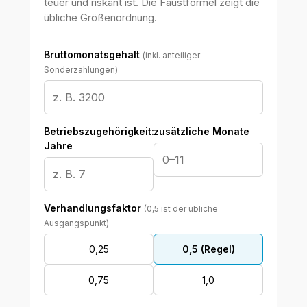
WKR Rechtsanwälte
W
K
R
Online · echte Anwälte, kein Callcenter