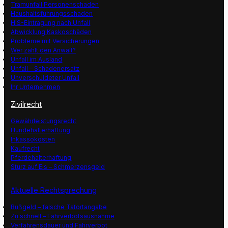
Tramunfall Personenschaden
Haushaltsführungsschaden
HIS-Eintragung nach Unfall
Abwicklung Kaskoschäden
Probleme mit Versicherungen
Wer zahlt den Anwalt?
Unfall im Ausland
Unfall – Schadenersatz
Unverschuldeter Unfall
Ihr Unternehmen
Zivilrecht
Gewährleistungsrecht
Hundehalterhaftung
Inkassokosten
Kaufrecht
Pferdehalterhaftung
Sturz auf Eis – Schmerzensgeld
Aktuelle Rechtsprechung
Bußgeld – falsche Tatortangabe
Zu schnell – Fahrverbotsausnahme
Verfahrensdauer und Fahrverbot