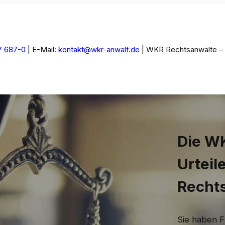
7 687-0
| E-Mail:
kontakt@wkr-anwalt.de
| WKR Rechtsanwälte – I
Die WK
Urteil
Recht
Sie haben F