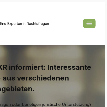
hre Experten in Rechtsfragen
R informiert: Interessante
e
aus verschiedenen
sgebieten.
ragen oder benötigen juristische Unterstützung?