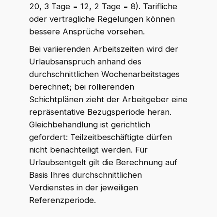
20, 3 Tage = 12, 2 Tage = 8). Tarifliche
oder vertragliche Regelungen können
WKR Rechtsanwälte
bessere Ansprüche vorsehen.
W
K
R
Online · echte Anwälte, kein Callcenter
Bei variierenden Arbeitszeiten wird der
Urlaubsanspruch anhand des
durchschnittlichen Wochenarbeitstages
berechnet; bei rollierenden
Schichtplänen zieht der Arbeitgeber eine
repräsentative Bezugsperiode heran.
Gleichbehandlung ist gerichtlich
gefordert: Teilzeitbeschäftigte dürfen
nicht benachteiligt werden. Für
Urlaubsentgelt gilt die Berechnung auf
Basis Ihres durchschnittlichen
Verdienstes in der jeweiligen
Referenzperiode.