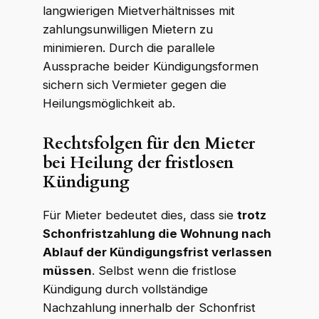
langwierigen Mietverhältnisses mit
zahlungsunwilligen Mietern zu
WKR Rechtsanwälte
W
K
R
minimieren. Durch die parallele
Online · echte Anwälte, kein Callcenter
Aussprache beider Kündigungsformen
sichern sich Vermieter gegen die
Heilungsmöglichkeit ab.
Rechtsfolgen für den Mieter
bei Heilung der fristlosen
Kündigung
Für Mieter bedeutet dies, dass sie
trotz
Schonfristzahlung die Wohnung nach
Ablauf der Kündigungsfrist verlassen
müssen
. Selbst wenn die fristlose
Kündigung durch vollständige
Nachzahlung innerhalb der Schonfrist