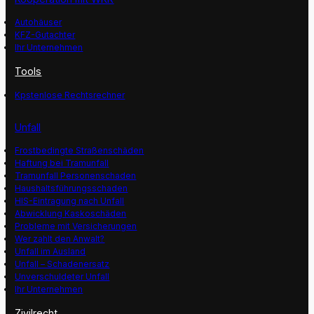
Autohäuser
KFZ-Gutachter
Ihr Unternehmen
Tools
Kpstenlose Rechtsrechner
Unfall
Frostbedingte Straßenschäden
Haftung bei Tramunfall
Tramunfall Personenschaden
Haushaltsführungsschaden
HIS-Eintragung nach Unfall
Abwicklung Kaskoschäden
Probleme mit Versicherungen
Wer zahlt den Anwalt?
Unfall im Ausland
Unfall – Schadenersatz
Unverschuldeter Unfall
Ihr Unternehmen
Zivilrecht