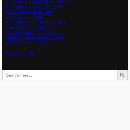
Anforderung Eigenbedarfskündigung
Kündigung bei verspäteter Miete
Schimmel u. Mietminderung
Airbnb ohne Erlaubnis
Kündigungsschutz für Schwangere
Urteil zur Massenentlassung
Urlaubsabgeltung im Mutterschutz
Dokumentationspflicht des Arztes
Bedenkzeit vs Einwilligung
Weitere Urteile
Search Button
Search
for: