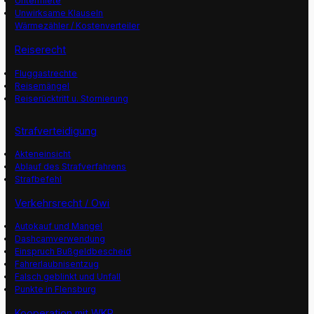
Untermiete
Unwirksame Klauseln
Wärmezähler / Kostenverteiler
Reiserecht
Fluggastrechte
Reisemängel
Reiserücktritt u. Stornierung
Strafverteidigung
Akteneinsicht
Ablauf des Strafverfahrens
Strafbefehl
Verkehrsrecht / Owi
Autokauf und Mangel
Dashcamverwendung
Einspruch Bußgeldbescheid
Fahrerlaubnisentzug
Falsch geblinkt und Unfall
Punkte in Flensburg
Kooperation mit WKR