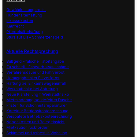
Gewährleistungsrecht
Hundehalterhaftung
Inkassokosten
Kaufrecht
Pferdehalterhaftung
Sturz auf Eis – Schmerzensgeld
Aktuelle Rechtsprechung
Bußgeld – falsche Tatortangabe
Zu schnell – Fahrverbotsausnahme
Verfahrensdauer und Fahrverbot
Herausgabe aller Blitzerfotos
Haftung bei Einkaufswagenunfall
Werkstattrisko bei Abtretung
Neue Klarstellung f. Werkstattrisiko
Mietminderung bei defekter Dusche
Fristen für Schönheitsrepararturen
Korrektur Betriebskostenrechnung
Verspätete Betriebskostenrechnung
Nebenkosten und Belegeinsicht
Mietkaution rückfordern
Schimmel und Asbest in Wohnung