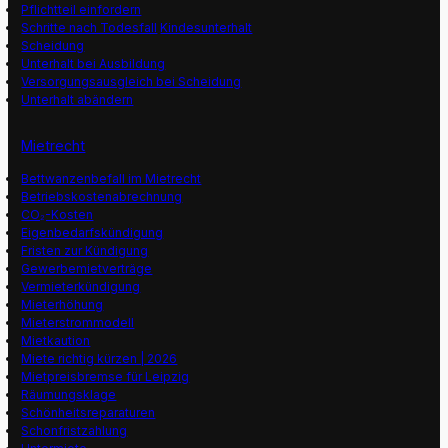
Pflichtteil einfordern
Schritte nach Todesfall
Kindesunterhalt
Scheidung
Unterhalt bei Ausbildung
Versorgungsausgleich bei Scheidung
Unterhalt abändern
Mietrecht
Bettwanzenbefall im Mietrecht
Betriebskostenabrechnung
CO₂-Kosten
Eigenbedarfskündigung
Fristen zur Kündigung
Gewerbemietverträge
Vermieterkündigung
Mieterhöhung
Mieterstrommodell
Mietkaution
Miete richtig kürzen | 2026
Mietpreisbremse für Leipzig
Räumungsklage
Schönheitsreparaturen
Schonfristzahlung