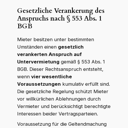
Gesetzliche Verankerung des
WKR Rechtsanwälte
Anspruchs nach § 553 Abs. 1
W
K
R
Online · echte Anwälte, kein Callcenter
BGB
Mieter besitzen unter bestimmten
Umständen einen
gesetzlich
verankerten Anspruch auf
Untervermietung
gemäß § 553 Abs. 1
BGB. Dieser Rechtsanspruch entsteht,
wenn
vier wesentliche
Voraussetzungen
kumulativ erfüllt sind.
Die gesetzliche Regelung schützt Mieter
vor willkürlichen Ablehnungen durch
Vermieter und berücksichtigt berechtigte
Interessen beider Vertragsparteien.
Voraussetzung für die Geltendmachung