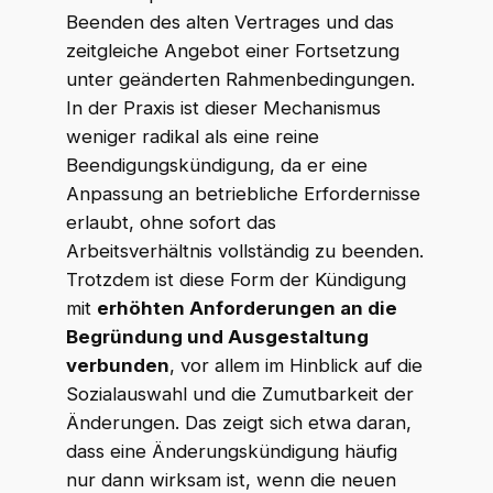
Beenden des alten Vertrages und das
zeitgleiche Angebot einer Fortsetzung
WKR Rechtsanwälte
W
K
R
unter geänderten Rahmenbedingungen.
Online · echte Anwälte, kein Callcenter
In der Praxis ist dieser Mechanismus
weniger radikal als eine reine
Beendigungskündigung, da er eine
Anpassung an betriebliche Erfordernisse
erlaubt, ohne sofort das
Arbeitsverhältnis vollständig zu beenden.
Trotzdem ist diese Form der Kündigung
mit
erhöhten Anforderungen an die
Begründung und Ausgestaltung
verbunden
, vor allem im Hinblick auf die
Sozialauswahl und die Zumutbarkeit der
Änderungen. Das zeigt sich etwa daran,
dass eine Änderungskündigung häufig
nur dann wirksam ist, wenn die neuen