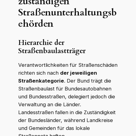
zuständigen
Straßenunterhaltungsb
WKR Rechtsanwälte
W
K
R
ehörden
Online · echte Anwälte, kein Callcenter
Hierarchie der
Straßenbaulastträger
Verantwortlichkeiten für Straßenschäden
richten sich nach
der jeweiligen
Straßenkategorie
. Der Bund trägt die
Straßenbaulast für Bundesautobahnen
und Bundesstraßen, delegiert jedoch die
Verwaltung an die Länder.
Landesstraßen fallen in die Zuständigkeit
der Bundesländer, während Landkreise
und Gemeinden für das lokale