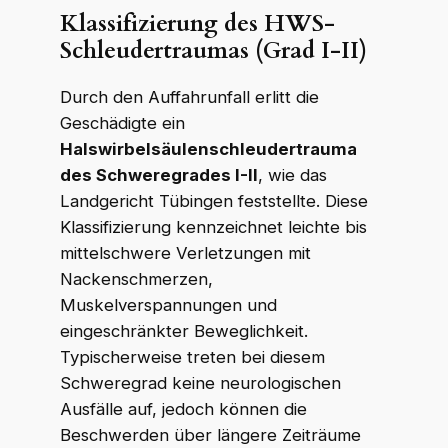
Klassifizierung des HWS-
Schleudertraumas (Grad I-II)
WKR Rechtsanwälte
W
K
R
Online · echte Anwälte, kein Callcenter
Durch den Auffahrunfall erlitt die
Geschädigte ein
Halswirbelsäulenschleudertrauma
des Schweregrades I-II
, wie das
Landgericht Tübingen feststellte. Diese
Klassifizierung kennzeichnet leichte bis
mittelschwere Verletzungen mit
Nackenschmerzen,
Muskelverspannungen und
eingeschränkter Beweglichkeit.
Typischerweise treten bei diesem
Schweregrad keine neurologischen
Ausfälle auf, jedoch können die
Beschwerden über längere Zeiträume