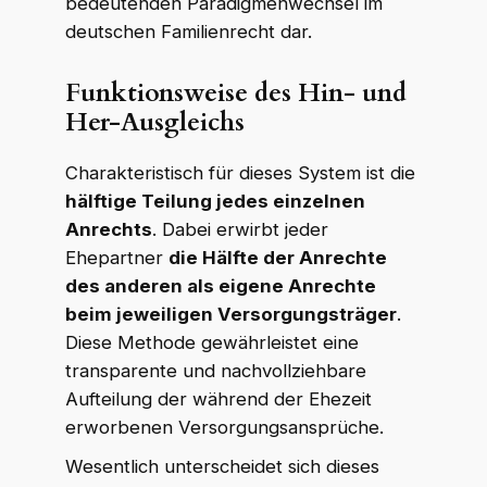
bedeutenden Paradigmenwechsel im
deutschen Familienrecht dar.
WKR Rechtsanwälte
W
K
R
Online · echte Anwälte, kein Callcenter
Funktionsweise des Hin- und
Her-Ausgleichs
Charakteristisch für dieses System ist die
hälftige Teilung jedes einzelnen
Anrechts
. Dabei erwirbt jeder
Ehepartner
die Hälfte der Anrechte
des anderen als eigene Anrechte
beim jeweiligen Versorgungsträger
.
Diese Methode gewährleistet eine
transparente und nachvollziehbare
Aufteilung der während der Ehezeit
erworbenen Versorgungsansprüche.
Wesentlich unterscheidet sich dieses