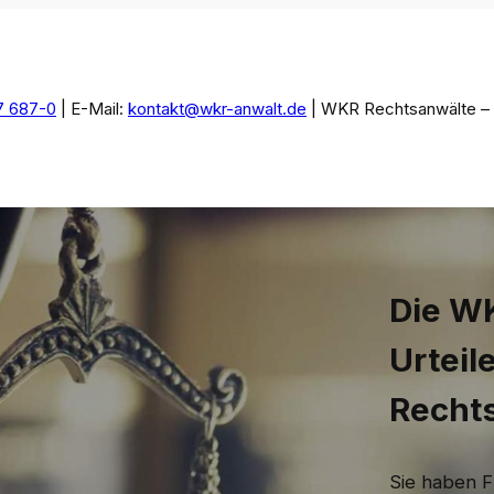
7 687-0
| E-Mail:
kontakt@wkr-anwalt.de
| WKR Rechtsanwälte – I
Die WK
Urteil
Recht
Sie haben F