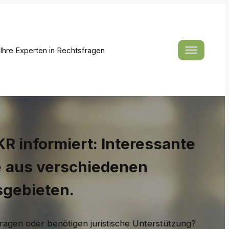
hre Experten in Rechtsfragen
R informiert: Interessante
e
aus verschiedenen
sgebieten.
ragen oder benötigen juristische Unterstützung?