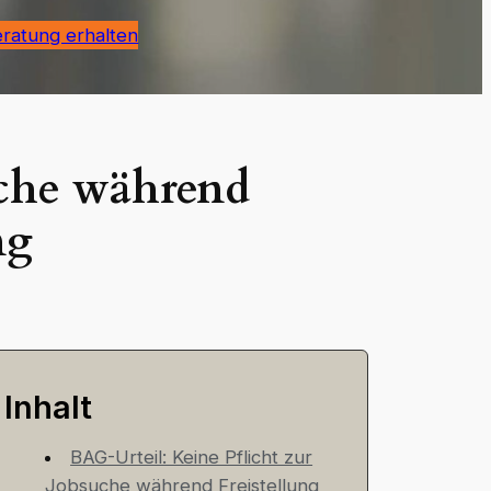
eratung erhalten
uche während
ng
Inhalt
BAG-Urteil: Keine Pflicht zur
Jobsuche während Freistellung