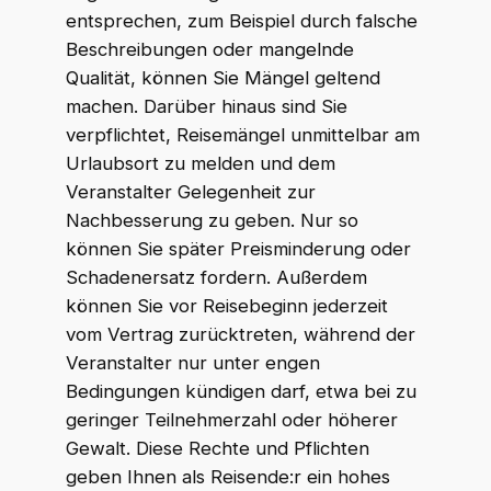
entsprechen, zum Beispiel durch falsche
Beschreibungen oder mangelnde
WKR Rechtsanwälte
W
K
R
Qualität, können Sie Mängel geltend
Online · echte Anwälte, kein Callcenter
machen. Darüber hinaus sind Sie
verpflichtet, Reisemängel unmittelbar am
Urlaubsort zu melden und dem
Veranstalter Gelegenheit zur
Nachbesserung zu geben. Nur so
können Sie später Preisminderung oder
Schadenersatz fordern. Außerdem
können Sie vor Reisebeginn jederzeit
vom Vertrag zurücktreten, während der
Veranstalter nur unter engen
Bedingungen kündigen darf, etwa bei zu
geringer Teilnehmerzahl oder höherer
Gewalt. Diese Rechte und Pflichten
geben Ihnen als Reisende:r ein hohes