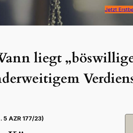
Jetzt Erstb
ann liegt „böswillige
nderweitigem Verdiens
. 5 AZR 177/23)