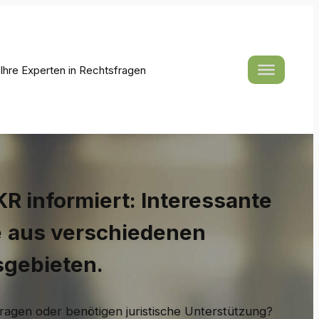
hre Experten in Rechtsfragen
R informiert: Interessante
e
aus verschiedenen
sgebieten.
ragen oder benötigen juristische Unterstützung?