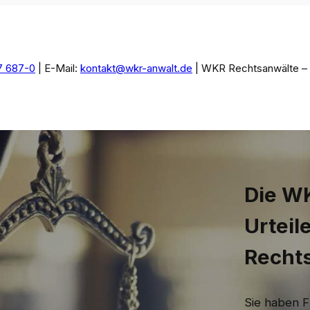
7 687-0
| E-Mail:
kontakt@wkr-anwalt.de
| WKR Rechtsanwälte – I
Die WK
Urteil
Recht
Sie haben F