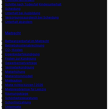
Schritte nach Todesfall
Kindesunterhalt
Scheidung
Unterhalt bei Ausbildung
Versorgungsausgleich bei Scheidung
Unterhalt abändern
Mietrecht
Bettwanzenbefall im Mietrecht
Betriebskostenabrechnung
CO₂-Kosten
Eigenbedarfskündigung
Fristen zur Kündigung
Gewerbemietverträge
Vermieterkündigung
Mieterhöhung
Mieterstrommodell
Mietkaution
Miete richtig kürzen | 2026
Mietpreisbremse für Leipzig
Räumungsklage
Schönheitsreparaturen
Schonfristzahlung
Untermiete