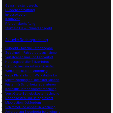
Gewährleistungsrecht
Hundehalterhaftung
Inkassokosten
Kaufrecht
Pferdehalterhaftung
Sturz auf Eis – Schmerzensgeld
Aktuelle Rechtsprechung
Bußgeld – falsche Tatortangabe
Zu schnell – Fahrverbotsausnahme
Verfahrensdauer und Fahrverbot
Herausgabe aller Blitzerfotos
Haftung bei Einkaufswagenunfall
Werkstattrisko bei Abtretung
Neue Klarstellung f. Werkstattrisiko
Mietminderung bei defekter Dusche
Fristen für Schönheitsrepararturen
Korrektur Betriebskostenrechnung
Verspätete Betriebskostenrechnung
Nebenkosten und Belegeinsicht
Mietkaution rückfordern
Schimmel und Asbest in Wohnung
Anforderung Eigenbedarfskündigung