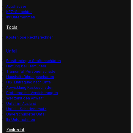
Autohäuser
KFZ-Gutachter
Ihr Unternehmen
Tools
Kpstenlose Rechtsrechner
Unfall
Frostbedingte Straßenschäden
Haftung bei Tramunfall
Tramunfall Personenschaden
Haushaltsführungsschaden
HIS-Eintragung nach Unfall
Abwicklung Kaskoschäden
Probleme mit Versicherungen
Wer zahlt den Anwalt?
Unfall im Ausland
Unfall – Schadenersatz
Unverschuldeter Unfall
Ihr Unternehmen
Zivilrecht