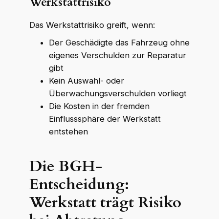
Werkstattrisiko
Das Werkstattrisiko greift, wenn:
Der Geschädigte das Fahrzeug ohne
eigenes Verschulden zur Reparatur
gibt
Kein Auswahl- oder
Überwachungsverschulden vorliegt
Die Kosten in der fremden
Einflusssphäre der Werkstatt
entstehen
Die BGH-
Entscheidung:
WKR Rechtsanwälte
W
K
R
Online · echte Anwälte, kein Callcenter
Werkstatt trägt Risiko