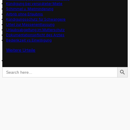
Kündigung bei verspäteter Miete
Schimmel u. Mietminderung
Airbnb ohne Erlaubnis
Kündigungsschutz für Schwangere
Urteil zur Massenentlassung
Urlaubsabgeltung im Mutterschutz
Dokumentationspflicht des Arztes
Bedenkzeit vs Einwilligung
Weitere Urteile
Search Button
Search
for: