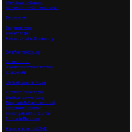
Unwirksame Klauseln
Wärmezähler / Kostenverteiler
Reiserecht
Fluggastrechte
Reisemängel
Reiserücktritt u. Stornierung
Strafverteidigung
Akteneinsicht
Ablauf des Strafverfahrens
Strafbefehl
Verkehrsrecht / Owi
Autokauf und Mangel
Dashcamverwendung
Einspruch Bußgeldbescheid
Fahrerlaubnisentzug
Falsch geblinkt und Unfall
Punkte in Flensburg
Kooperation mit WKR