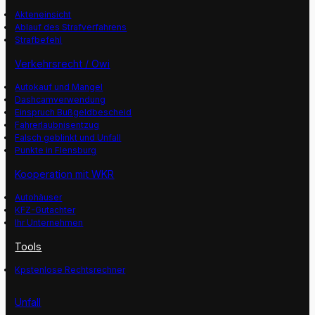
Akteneinsicht
Ablauf des Strafverfahrens
Strafbefehl
Verkehrsrecht / Owi
Autokauf und Mangel
Dashcamverwendung
Einspruch Bußgeldbescheid
Fahrerlaubnisentzug
Falsch geblinkt und Unfall
Punkte in Flensburg
Kooperation mit WKR
Autohäuser
KFZ-Gutachter
Ihr Unternehmen
Tools
Kpstenlose Rechtsrechner
Unfall