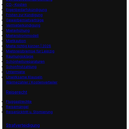
CO₂-Kosten
Eigenbedarfskündigung
Fristen zur Kündigung
Gewerbemietverträge
Vermieterkündigung
Mieterhöhung
Mieterstrommodell
Mietkaution
Miete richtig kürzen | 2026
Mietpreisbremse für Leipzig
Räumungsklage
Schönheitsreparaturen
Schonfristzahlung
Untermiete
Unwirksame Klauseln
Wärmezähler / Kostenverteiler
Reiserecht
Fluggastrechte
Reisemängel
Reiserücktritt u. Stornierung
Strafverteidigung