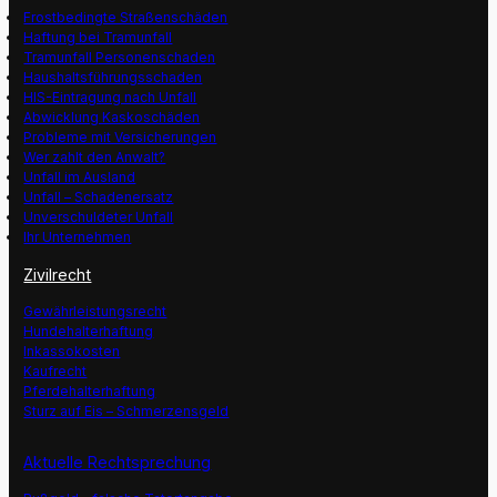
Frostbedingte Straßenschäden
Haftung bei Tramunfall
Tramunfall Personenschaden
Haushaltsführungsschaden
HIS-Eintragung nach Unfall
Abwicklung Kaskoschäden
Probleme mit Versicherungen
Wer zahlt den Anwalt?
Unfall im Ausland
Unfall – Schadenersatz
Unverschuldeter Unfall
Ihr Unternehmen
Zivilrecht
Gewährleistungsrecht
Hundehalterhaftung
Inkassokosten
Kaufrecht
Pferdehalterhaftung
Sturz auf Eis – Schmerzensgeld
Aktuelle Rechtsprechung