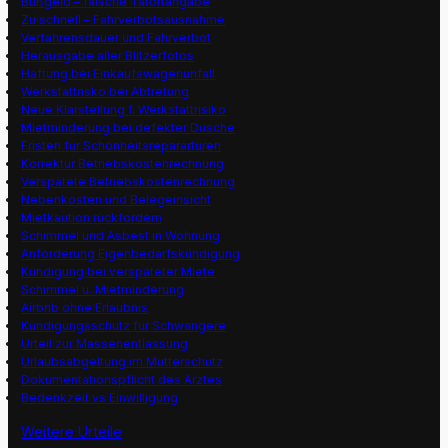
Bußgeld – falsche Tatortangabe
Zu schnell – Fahrverbotsausnahme
Verfahrensdauer und Fahrverbot
Herausgabe aller Blitzerfotos
Haftung bei Einkaufswagenunfall
Werkstattrisko bei Abtretung
Neue Klarstellung f. Werkstattrisiko
Mietminderung bei defekter Dusche
Fristen für Schönheitsrepararturen
Korrektur Betriebskostenrechnung
Verspätete Betriebskostenrechnung
Nebenkosten und Belegeinsicht
Mietkaution rückfordern
Schimmel und Asbest in Wohnung
Anforderung Eigenbedarfskündigung
Kündigung bei verspäteter Miete
Schimmel u. Mietminderung
Airbnb ohne Erlaubnis
Kündigungsschutz für Schwangere
Urteil zur Massenentlassung
Urlaubsabgeltung im Mutterschutz
Dokumentationspflicht des Arztes
Bedenkzeit vs Einwilligung
Weitere Urteile