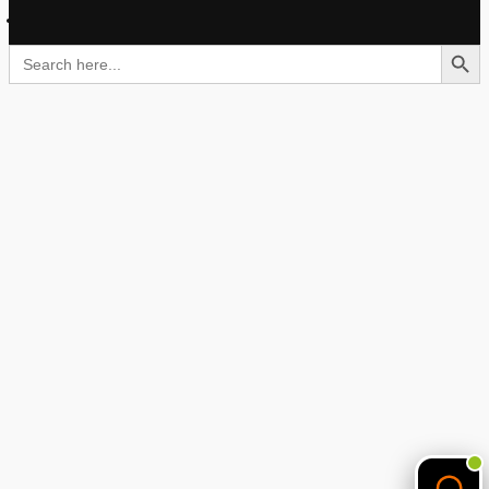
Search Button
Search
for: