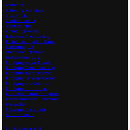
Abfindung
Abfindung oder Klage
Anwalt finden
Arbeitszeitbetrug
Arbeitszeugnis
Aufhebungsvertrag
Befristeter Arbeitsvertrag
Betriebsbedingte Kündigung
Druckkündigung
Eingruppierungsklage
Fristlose Kündigung
Kündigung wegen Diebstahl
Kündigung Personenbedingt
Kündigung in der Probezeit
Kündigung Verhaltensbedingt
Kündigung und Resturlaub
Kündigungsschutzklage
Kürzung des Urlaubsanspruchs
Massenentlassung Formfehler
Mindestlohn
Urlaub und Arbeitsrecht
Weihnachtsgeld
Arzthaftungsrecht