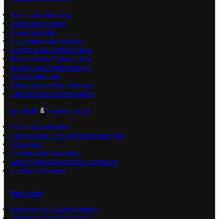
Anspruchsverjährung
Behandlungsfehler
Diagnosefehler
Grobe Behandlungsfehler
Einsicht in die Patientenakte
Elektronische Patientenakte
Inkasso von Arztrechnungen
Schmerzensgeld
Behandlungsfehler Zahnarzt
Zahnärztliche Nachbesserung
Erbrecht
&
Familienrecht
Pflichtteil einfordern
Schritte nach Todesfall
Kindesunterhalt
Scheidung
Unterhalt bei Ausbildung
Versorgungsausgleich bei Scheidung
Unterhalt abändern
Mietrecht
Bettwanzenbefall im Mietrecht
Betriebskostenabrechnung