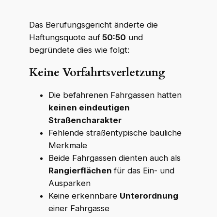
WKR Rechtsanwälte
W
K
R
Online · echte Anwälte, kein Callcenter
Das Berufungsgericht änderte die
Haftungsquote auf
50:50
und
begründete dies wie folgt:
Keine Vorfahrtsverletzung
Die befahrenen Fahrgassen hatten
keinen eindeutigen
Straßencharakter
Fehlende straßentypische bauliche
Merkmale
Beide Fahrgassen dienten auch als
Rangierflächen
für das Ein- und
Ausparken
Keine erkennbare
Unterordnung
einer Fahrgasse