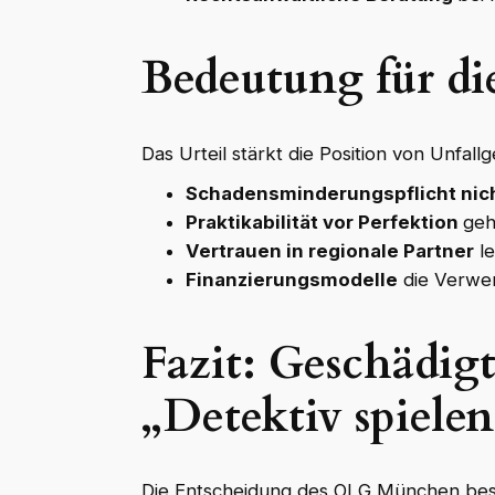
Bedeutung für di
Das Urteil stärkt die Position von Unfall
Schadensminderungspflicht nich
Praktikabilität vor Perfektion
geh
Vertrauen in regionale Partner
le
Finanzierungsmodelle
die Verwer
Fazit: Geschädig
„Detektiv spiele
Die Entscheidung des OLG München bestä