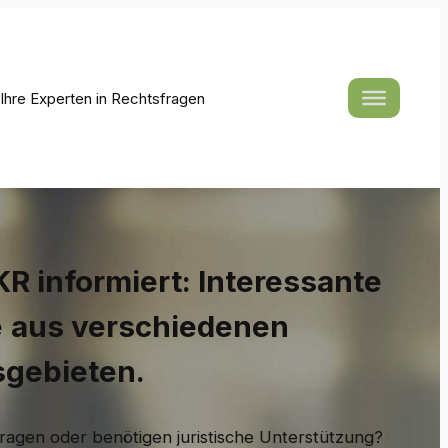
hre Experten in Rechtsfragen
R informiert: Interessante
e
aus verschiedenen
sgebieten.
ragen oder benötigen juristische Unterstützung?