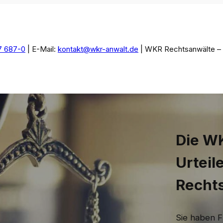
7 687-0
| E-Mail:
kontakt@wkr-anwalt.de
| WKR Rechtsanwälte – I
Die WK
Urteil
Recht
Sie haben F