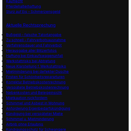
Kaufrecht
Pferdehalterhaftung
Sturz auf Eis – Schmerzensgeld
Aktuelle Rechtsprechung
Bußgeld – falsche Tatortangabe
Zu schnell – Fahrverbotsausnahme
Verfahrensdauer und Fahrverbot
Herausgabe aller Blitzerfotos
Haftung bei Einkaufswagenunfall
Werkstattrisko bei Abtretung
Neue Klarstellung f. Werkstattrisiko
Mietminderung bei defekter Dusche
Fristen für Schönheitsrepararturen
Korrektur Betriebskostenrechnung
Verspätete Betriebskostenrechnung
Nebenkosten und Belegeinsicht
Mietkaution rückfordern
Schimmel und Asbest in Wohnung
Anforderung Eigenbedarfskündigung
Kündigung bei verspäteter Miete
Schimmel u. Mietminderung
Airbnb ohne Erlaubnis
Kündigungsschutz für Schwangere