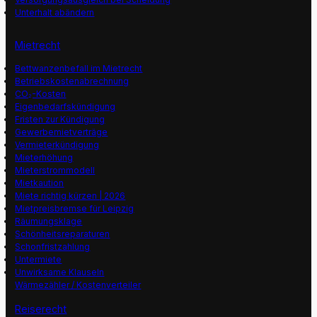
Unterhalt abändern
Mietrecht
Bettwanzenbefall im Mietrecht
Betriebskostenabrechnung
CO₂-Kosten
Eigenbedarfskündigung
Fristen zur Kündigung
Gewerbemietverträge
Vermieterkündigung
Mieterhöhung
Mieterstrommodell
Mietkaution
Miete richtig kürzen | 2026
Mietpreisbremse für Leipzig
Räumungsklage
Schönheitsreparaturen
Schonfristzahlung
Untermiete
Unwirksame Klauseln
Wärmezähler / Kostenverteiler
Reiserecht