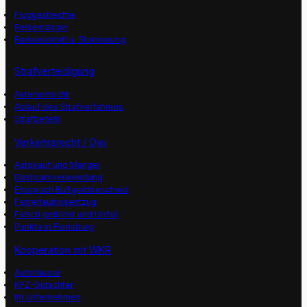
Fluggastrechte
Reisemängel
Reiserücktritt u. Stornierung
Strafverteidigung
Akteneinsicht
Ablauf des Strafverfahrens
Strafbefehl
Verkehrsrecht / Owi
Autokauf und Mangel
Dashcamverwendung
Einspruch Bußgeldbescheid
Fahrerlaubnisentzug
Falsch geblinkt und Unfall
Punkte in Flensburg
Kooperation mit WKR
Autohäuser
KFZ-Gutachter
Ihr Unternehmen