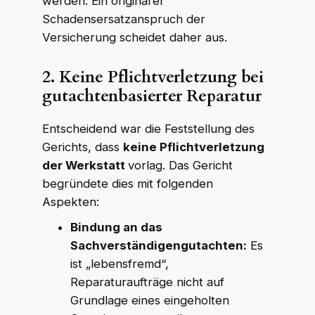
werden. Ein originärer
Schadensersatzanspruch der
Versicherung scheidet daher aus.
2. Keine Pflichtverletzung bei
gutachtenbasierter Reparatur
Entscheidend war die Feststellung des
WKR Rechtsanwälte
W
K
R
Gerichts, dass
keine Pflichtverletzung
Online · echte Anwälte, kein Callcenter
der Werkstatt
vorlag. Das Gericht
begründete dies mit folgenden
Aspekten:
Bindung an das
Sachverständigengutachten:
Es
ist „lebensfremd“,
Reparaturaufträge nicht auf
Grundlage eines eingeholten