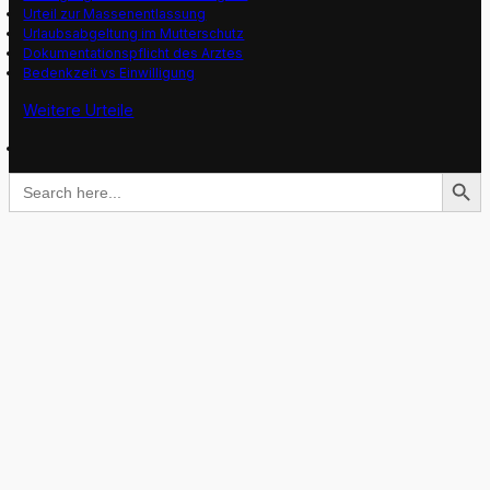
Urteil zur Massenentlassung
Urlaubsabgeltung im Mutterschutz
Dokumentationspflicht des Arztes
Bedenkzeit vs Einwilligung
Weitere Urteile
Search Button
Search
for: