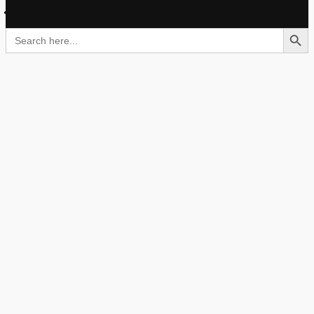
Search Button
Search
for: