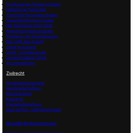
Frostbedingte Straßenschäden
Haftung bei Tramunfall
Tramunfall Personenschaden
Haushaltsführungsschaden
HIS-Eintragung nach Unfall
Abwicklung Kaskoschäden
Probleme mit Versicherungen
Wer zahlt den Anwalt?
Unfall im Ausland
Unfall – Schadenersatz
Unverschuldeter Unfall
Ihr Unternehmen
Zivilrecht
Gewährleistungsrecht
Hundehalterhaftung
Inkassokosten
Kaufrecht
Pferdehalterhaftung
Sturz auf Eis – Schmerzensgeld
Aktuelle Rechtsprechung