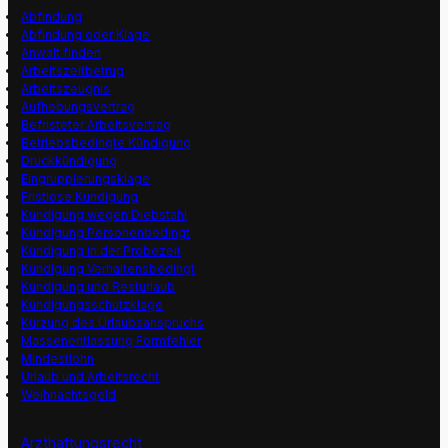
Abfindung
Abfindung oder Klage
Anwalt finden
Arbeitszeitbetrug
Arbeitszeugnis
Aufhebungsvertrag
Befristeter Arbeitsvertrag
Betriebsbedingte Kündigung
Druckkündigung
Eingruppierungsklage
Fristlose Kündigung
Kündigung wegen Diebstahl
Kündigung Personenbedingt
Kündigung in der Probezeit
Kündigung Verhaltensbedingt
Kündigung und Resturlaub
Kündigungsschutzklage
Kürzung des Urlaubsanspruchs
Massenentlassung Formfehler
Mindestlohn
Urlaub und Arbeitsrecht
Weihnachtsgeld
Arzthaftungsrecht