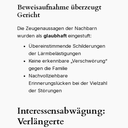
Beweisaufnahme überzeugt
WKR Rechtsanwälte
Gericht
W
K
R
Online · echte Anwälte, kein Callcenter
Die Zeugenaussagen der Nachbarn
wurden als
glaubhaft
eingestuft:
Übereinstimmende Schilderungen
der Lärmbelästigungen
Keine erkennbare „Verschwörung“
gegen die Familie
Nachvollziehbare
Erinnerungslücken bei der Vielzahl
der Störungen
Interessensabwägung:
Verlängerte