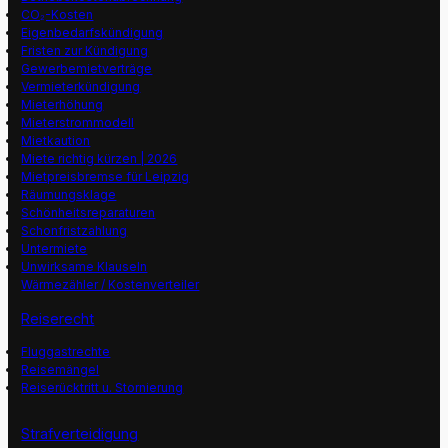
CO₂-Kosten
Eigenbedarfskündigung
Fristen zur Kündigung
Gewerbemietverträge
Vermieterkündigung
Mieterhöhung
Mieterstrommodell
Mietkaution
Miete richtig kürzen | 2026
Mietpreisbremse für Leipzig
Räumungsklage
Schönheitsreparaturen
Schonfristzahlung
Untermiete
Unwirksame Klauseln
Wärmezähler / Kostenverteiler
Reiserecht
Fluggastrechte
Reisemängel
Reiserücktritt u. Stornierung
Strafverteidigung