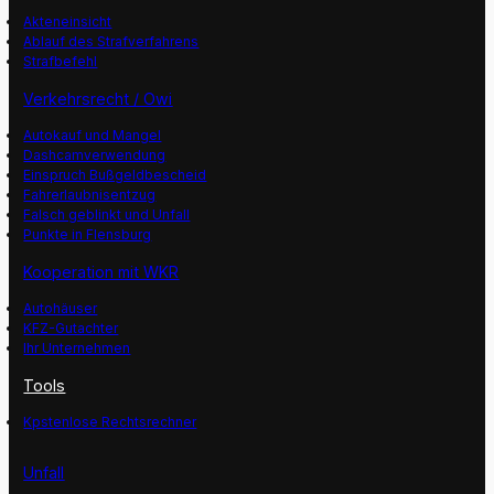
Akteneinsicht
Ablauf des Strafverfahrens
Strafbefehl
Verkehrsrecht / Owi
Autokauf und Mangel
Dashcamverwendung
Einspruch Bußgeldbescheid
Fahrerlaubnisentzug
Falsch geblinkt und Unfall
Punkte in Flensburg
Kooperation mit WKR
Autohäuser
KFZ-Gutachter
Ihr Unternehmen
Tools
Kpstenlose Rechtsrechner
Unfall