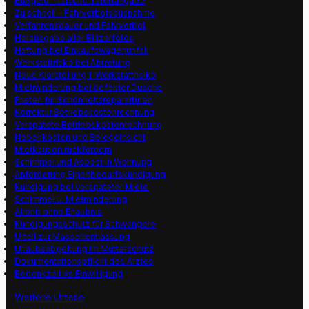
Bußgeld – falsche Tatortangabe
Zu schnell – Fahrverbotsausnahme
Verfahrensdauer und Fahrverbot
Herausgabe aller Blitzerfotos
Haftung bei Einkaufswagenunfall
Werkstattrisko bei Abtretung
Neue Klarstellung f. Werkstattrisiko
Mietminderung bei defekter Dusche
Fristen für Schönheitsrepararturen
Korrektur Betriebskostenrechnung
Verspätete Betriebskostenrechnung
Nebenkosten und Belegeinsicht
Mietkaution rückfordern
Schimmel und Asbest in Wohnung
Anforderung Eigenbedarfskündigung
Kündigung bei verspäteter Miete
Schimmel u. Mietminderung
Airbnb ohne Erlaubnis
Kündigungsschutz für Schwangere
Urteil zur Massenentlassung
Urlaubsabgeltung im Mutterschutz
Dokumentationspflicht des Arztes
Bedenkzeit vs Einwilligung
Weitere Urteile