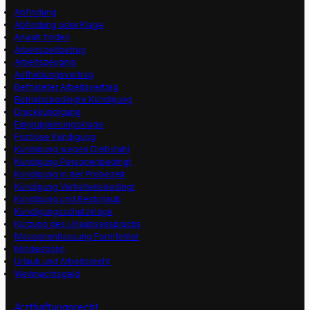
Abfindung
Abfindung oder Klage
Anwalt finden
Arbeitszeitbetrug
Arbeitszeugnis
Aufhebungsvertrag
Befristeter Arbeitsvertrag
Betriebsbedingte Kündigung
Druckkündigung
Eingruppierungsklage
Fristlose Kündigung
Kündigung wegen Diebstahl
Kündigung Personenbedingt
Kündigung in der Probezeit
Kündigung Verhaltensbedingt
Kündigung und Resturlaub
Kündigungsschutzklage
Kürzung des Urlaubsanspruchs
Massenentlassung Formfehler
Mindestlohn
Urlaub und Arbeitsrecht
Weihnachtsgeld
Arzthaftungsrecht