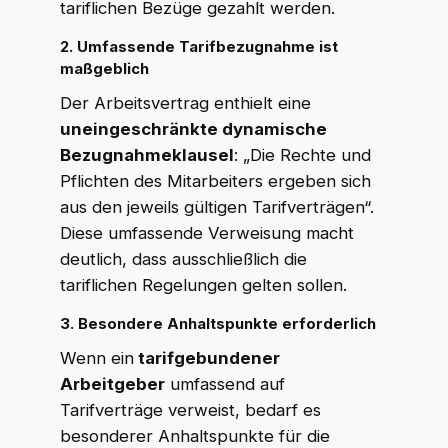
tariflichen Bezüge gezahlt werden.
2.
Umfassende Tarifbezugnahme ist
maßgeblich
Der Arbeitsvertrag enthielt eine
uneingeschränkte dynamische
Bezugnahmeklausel
: „Die Rechte und
Pflichten des Mitarbeiters ergeben sich
aus den jeweils gültigen Tarifverträgen“.
Diese umfassende Verweisung macht
deutlich, dass ausschließlich die
tariflichen Regelungen gelten sollen.
WKR Rechtsanwälte
W
K
R
3. Besondere Anhaltspunkte erforderlich
Online · echte Anwälte, kein Callcenter
Wenn ein
tarifgebundener
Arbeitgeber
umfassend auf
Tarifverträge verweist, bedarf es
besonderer Anhaltspunkte für die