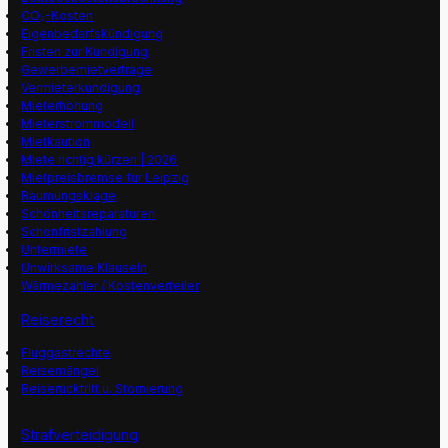
CO₂-Kosten
Eigenbedarfskündigung
Fristen zur Kündigung
Gewerbemietverträge
Vermieterkündigung
Mieterhöhung
Mieterstrommodell
Mietkaution
Miete richtig kürzen | 2026
Mietpreisbremse für Leipzig
Räumungsklage
Schönheitsreparaturen
Schonfristzahlung
Untermiete
Unwirksame Klauseln
Wärmezähler / Kostenverteiler
Reiserecht
Fluggastrechte
Reisemängel
Reiserücktritt u. Stornierung
Strafverteidigung