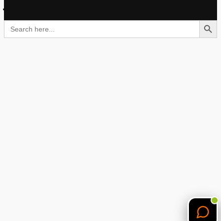
Search Button
Search
for: