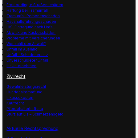
Frostbedingte Straßenschäden
Haftung bei Tramunfall
Tramunfall Personenschaden
Haushaltsführungsschaden
HIS-Eintragung nach Unfall
Abwicklung Kaskoschäden
Probleme mit Versicherungen
Wer zahlt den Anwalt?
Unfall im Ausland
Unfall – Schadenersatz
Unverschuldeter Unfall
Ihr Unternehmen
Zivilrecht
Gewährleistungsrecht
Hundehalterhaftung
Inkassokosten
Kaufrecht
Pferdehalterhaftung
Sturz auf Eis – Schmerzensgeld
Aktuelle Rechtsprechung