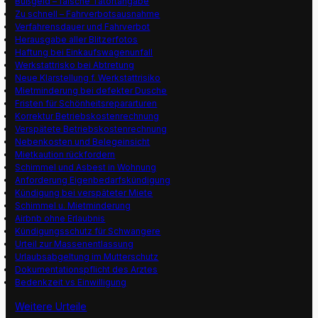
Bußgeld – falsche Tatortangabe
Zu schnell – Fahrverbotsausnahme
Verfahrensdauer und Fahrverbot
Herausgabe aller Blitzerfotos
Haftung bei Einkaufswagenunfall
Werkstattrisko bei Abtretung
Neue Klarstellung f. Werkstattrisiko
Mietminderung bei defekter Dusche
Fristen für Schönheitsrepararturen
Korrektur Betriebskostenrechnung
Verspätete Betriebskostenrechnung
Nebenkosten und Belegeinsicht
Mietkaution rückfordern
Schimmel und Asbest in Wohnung
Anforderung Eigenbedarfskündigung
Kündigung bei verspäteter Miete
Schimmel u. Mietminderung
Airbnb ohne Erlaubnis
Kündigungsschutz für Schwangere
Urteil zur Massenentlassung
Urlaubsabgeltung im Mutterschutz
Dokumentationspflicht des Arztes
Bedenkzeit vs Einwilligung
Weitere Urteile