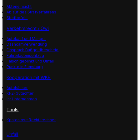
Akteneinsicht
Ablauf des Strafverfahrens
Strafbefehl
Verkehrsrecht / Owi
Autokauf und Mangel
Dashcamverwendung
Einspruch Bußgeldbescheid
Fahrerlaubnisentzug
Falsch geblinkt und Unfall
Punkte in Flensburg
Kooperation mit WKR
Autohäuser
KFZ-Gutachter
Ihr Unternehmen
Tools
Kpstenlose Rechtsrechner
Unfall