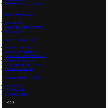
Reiserücktritt u. Stornierung
Strafverteidigung
Akteneinsicht
Ablauf des Strafverfahrens
Strafbefehl
Verkehrsrecht / Owi
Autokauf und Mangel
Dashcamverwendung
Einspruch Bußgeldbescheid
Fahrerlaubnisentzug
Falsch geblinkt und Unfall
Punkte in Flensburg
Kooperation mit WKR
Autohäuser
KFZ-Gutachter
Ihr Unternehmen
Tools