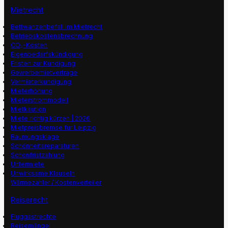
Mietrecht
Bettwanzenbefall im Mietrecht
Betriebskostenabrechnung
CO₂-Kosten
Eigenbedarfskündigung
Fristen zur Kündigung
Gewerbemietverträge
Vermieterkündigung
Mieterhöhung
Mieterstrommodell
Mietkaution
Miete richtig kürzen | 2026
Mietpreisbremse für Leipzig
Räumungsklage
Schönheitsreparaturen
Schonfristzahlung
Untermiete
Unwirksame Klauseln
Wärmezähler / Kostenverteiler
Reiserecht
Fluggastrechte
Reisemängel