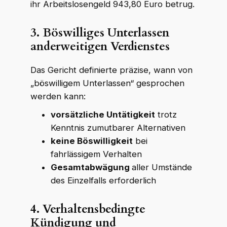
ihr Arbeitslosengeld 943,80 Euro betrug.
3. Böswilliges Unterlassen
anderweitigen Verdienstes
Das Gericht definierte präzise, wann von
„böswilligem Unterlassen“ gesprochen
WKR Rechtsanwälte
W
K
R
werden kann:
Online · echte Anwälte, kein Callcenter
vorsätzliche Untätigkeit
trotz
Kenntnis zumutbarer Alternativen
keine Böswilligkeit
bei
fahrlässigem Verhalten
Gesamtabwägung
aller Umstände
des Einzelfalls erforderlich
4.
Verhaltensbedingte
Kündigung und