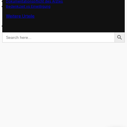
Dokumentationspflicht des Arztes
Bedenkzeit vs Einwilligung
Weitere Urteile
Search Button
Search
for: