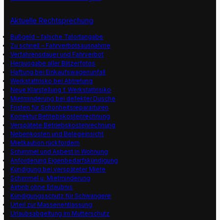
Aktuelle Rechtsprechung
Bußgeld – falsche Tatortangabe
Zu schnell – Fahrverbotsausnahme
Verfahrensdauer und Fahrverbot
Herausgabe aller Blitzerfotos
Haftung bei Einkaufswagenunfall
Werkstattrisko bei Abtretung
Neue Klarstellung f. Werkstattrisiko
Mietminderung bei defekter Dusche
Fristen für Schönheitsrepararturen
Korrektur Betriebskostenrechnung
Verspätete Betriebskostenrechnung
Nebenkosten und Belegeinsicht
Mietkaution rückfordern
Schimmel und Asbest in Wohnung
Anforderung Eigenbedarfskündigung
Kündigung bei verspäteter Miete
Schimmel u. Mietminderung
Airbnb ohne Erlaubnis
Kündigungsschutz für Schwangere
Urteil zur Massenentlassung
Urlaubsabgeltung im Mutterschutz