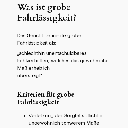
Was ist grobe
Fahrlässigkeit?
Das Gericht definierte grobe
Fahrlässigkeit als:
„schlechthin unentschuldbares
Fehlverhalten, welches das gewöhnliche
Maß erheblich
übersteigt“
Kriterien für grobe
WKR Rechtsanwälte
W
K
R
Online · echte Anwälte, kein Callcenter
Fahrlässigkeit
Verletzung der Sorgfaltspflicht in
ungewöhnlich schwerem Maße