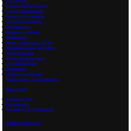
CO₂-Kosten
Eigenbedarfskündigung
Fristen zur Kündigung
Gewerbemietverträge
Vermieterkündigung
Mieterhöhung
Mieterstrommodell
Mietkaution
Miete richtig kürzen | 2026
Mietpreisbremse für Leipzig
Räumungsklage
Schönheitsreparaturen
Schonfristzahlung
Untermiete
Unwirksame Klauseln
Wärmezähler / Kostenverteiler
Reiserecht
Fluggastrechte
Reisemängel
Reiserücktritt u. Stornierung
Strafverteidigung