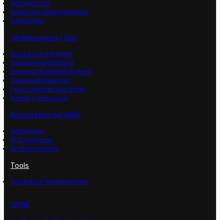
Akteneinsicht
Ablauf des Strafverfahrens
Strafbefehl
Verkehrsrecht / Owi
Autokauf und Mangel
Dashcamverwendung
Einspruch Bußgeldbescheid
Fahrerlaubnisentzug
Falsch geblinkt und Unfall
Punkte in Flensburg
Kooperation mit WKR
Autohäuser
KFZ-Gutachter
Ihr Unternehmen
Tools
Kpstenlose Rechtsrechner
Unfall