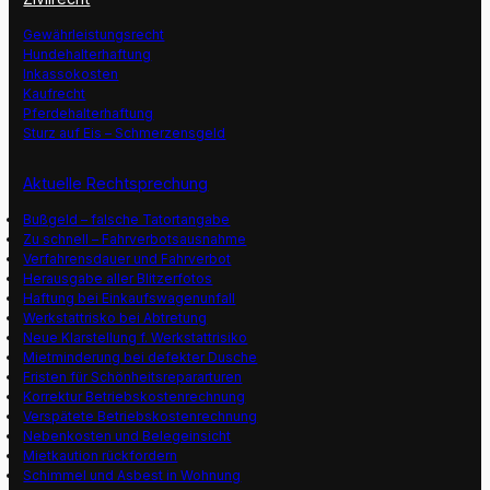
Gewährleistungsrecht
Hundehalterhaftung
Inkassokosten
Kaufrecht
Pferdehalterhaftung
Sturz auf Eis – Schmerzensgeld
Aktuelle Rechtsprechung
Bußgeld – falsche Tatortangabe
Zu schnell – Fahrverbotsausnahme
Verfahrensdauer und Fahrverbot
Herausgabe aller Blitzerfotos
Haftung bei Einkaufswagenunfall
Werkstattrisko bei Abtretung
Neue Klarstellung f. Werkstattrisiko
Mietminderung bei defekter Dusche
Fristen für Schönheitsrepararturen
Korrektur Betriebskostenrechnung
Verspätete Betriebskostenrechnung
Nebenkosten und Belegeinsicht
Mietkaution rückfordern
Schimmel und Asbest in Wohnung