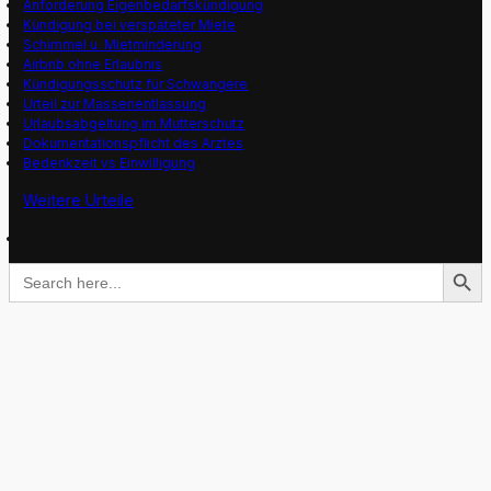
Anforderung Eigenbedarfskündigung
Kündigung bei verspäteter Miete
Schimmel u. Mietminderung
Airbnb ohne Erlaubnis
Kündigungsschutz für Schwangere
Urteil zur Massenentlassung
Urlaubsabgeltung im Mutterschutz
Dokumentationspflicht des Arztes
Bedenkzeit vs Einwilligung
Weitere Urteile
Search Button
Search
for: