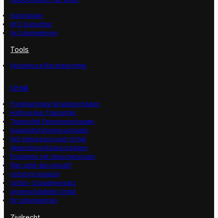
Autohäuser
KFZ-Gutachter
Ihr Unternehmen
Tools
Kpstenlose Rechtsrechner
Unfall
Frostbedingte Straßenschäden
Haftung bei Tramunfall
Tramunfall Personenschaden
Haushaltsführungsschaden
HIS-Eintragung nach Unfall
Abwicklung Kaskoschäden
Probleme mit Versicherungen
Wer zahlt den Anwalt?
Unfall im Ausland
Unfall – Schadenersatz
Unverschuldeter Unfall
Ihr Unternehmen
Zivilrecht