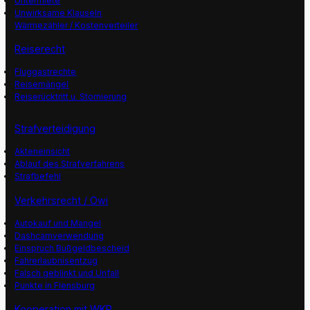
Untermiete
Unwirksame Klauseln
Wärmezähler / Kostenverteiler
Reiserecht
Fluggastrechte
Reisemängel
Reiserücktritt u. Stornierung
Strafverteidigung
Akteneinsicht
Ablauf des Strafverfahrens
Strafbefehl
Verkehrsrecht / Owi
Autokauf und Mangel
Dashcamverwendung
Einspruch Bußgeldbescheid
Fahrerlaubnisentzug
Falsch geblinkt und Unfall
Punkte in Flensburg
Kooperation mit WKR