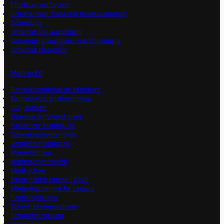
Pflichtteil einfordern
Schritte nach Todesfall
Kindesunterhalt
Scheidung
Unterhalt bei Ausbildung
Versorgungsausgleich bei Scheidung
Unterhalt abändern
Mietrecht
Bettwanzenbefall im Mietrecht
Betriebskostenabrechnung
CO₂-Kosten
Eigenbedarfskündigung
Fristen zur Kündigung
Gewerbemietverträge
Vermieterkündigung
Mieterhöhung
Mieterstrommodell
Mietkaution
Miete richtig kürzen | 2026
Mietpreisbremse für Leipzig
Räumungsklage
Schönheitsreparaturen
Schonfristzahlung