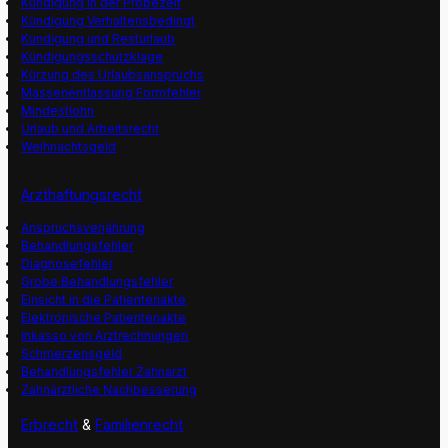
Kündigung in der Probezeit
Kündigung Verhaltensbedingt
Kündigung und Resturlaub
Kündigungsschutzklage
Kürzung des Urlaubsanspruchs
Massenentlassung Formfehler
Mindestlohn
Urlaub und Arbeitsrecht
Weihnachtsgeld
Arzthaftungsrecht
Anspruchsverjährung
Behandlungsfehler
Diagnosefehler
Grobe Behandlungsfehler
Einsicht in die Patientenakte
Elektronische Patientenakte
Inkasso von Arztrechnungen
Schmerzensgeld
Behandlungsfehler Zahnarzt
Zahnärztliche Nachbesserung
Erbrecht
&
Familienrecht