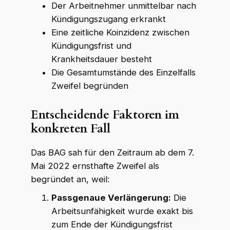
Der Arbeitnehmer unmittelbar nach
Kündigungszugang erkrankt
Eine zeitliche Koinzidenz zwischen
WKR Rechtsanwälte
Kündigungsfrist und
W
K
R
Online · echte Anwälte, kein Callcenter
Krankheitsdauer besteht
Die Gesamtumstände des Einzelfalls
Zweifel begründen
Entscheidende Faktoren im
konkreten Fall
Das BAG sah für den Zeitraum ab dem 7.
Mai 2022 ernsthafte Zweifel als
begründet an, weil:
Passgenaue Verlängerung:
Die
Arbeitsunfähigkeit wurde exakt bis
zum Ende der Kündigungsfrist