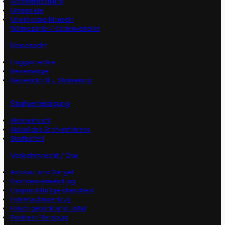
Schonfristzahlung
Untermiete
Unwirksame Klauseln
Wärmezähler / Kostenverteiler
Reiserecht
Fluggastrechte
Reisemängel
Reiserücktritt u. Stornierung
Strafverteidigung
Akteneinsicht
Ablauf des Strafverfahrens
Strafbefehl
Verkehrsrecht / Owi
Autokauf und Mangel
Dashcamverwendung
Einspruch Bußgeldbescheid
Fahrerlaubnisentzug
Falsch geblinkt und Unfall
Punkte in Flensburg