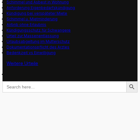
Schimmel und Asbest in Wohnung
Anforderung Eigenbedarfskündigung
Kündigung bei verspäteter Miete
Schimmel u. Mietminderung
Airbnb ohne Erlaubnis
Kündigungsschutz für Schwangere
Urteil zur Massenentlassung
Urlaubsabgeltung im Mutterschutz
Dokumentationspflicht des Arztes
Bedenkzeit vs Einwilligung
Weitere Urteile
Search Button
Search
for: