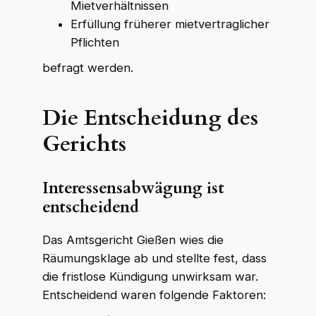
Mietverhältnissen
Erfüllung früherer mietvertraglicher
Pflichten
befragt werden.
Die Entscheidung des
Gerichts
Interessensabwägung ist
entscheidend
Das Amtsgericht Gießen wies die
Räumungsklage ab und stellte fest, dass
WKR Rechtsanwälte
die fristlose Kündigung unwirksam war.
W
K
R
Online · echte Anwälte, kein Callcenter
Entscheidend waren folgende Faktoren: