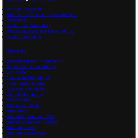
Pflichtteil einfordern
Schritte nach Todesfall
Kindesunterhalt
Scheidung
Unterhalt bei Ausbildung
Versorgungsausgleich bei Scheidung
Unterhalt abändern
Mietrecht
Bettwanzenbefall im Mietrecht
Betriebskostenabrechnung
CO₂-Kosten
Eigenbedarfskündigung
Fristen zur Kündigung
Gewerbemietverträge
Vermieterkündigung
Mieterhöhung
Mieterstrommodell
Mietkaution
Miete richtig kürzen | 2026
Mietpreisbremse für Leipzig
Räumungsklage
Schönheitsreparaturen