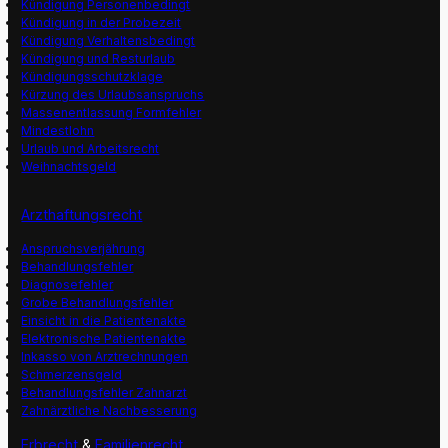
Kündigung Personenbedingt
Kündigung in der Probezeit
Kündigung Verhaltensbedingt
Kündigung und Resturlaub
Kündigungsschutzklage
Kürzung des Urlaubsanspruchs
Massenentlassung Formfehler
Mindestlohn
Urlaub und Arbeitsrecht
Weihnachtsgeld
Arzthaftungsrecht
Anspruchsverjährung
Behandlungsfehler
Diagnosefehler
Grobe Behandlungsfehler
Einsicht in die Patientenakte
Elektronische Patientenakte
Inkasso von Arztrechnungen
Schmerzensgeld
Behandlungsfehler Zahnarzt
Zahnärztliche Nachbesserung
Erbrecht
&
Familienrecht