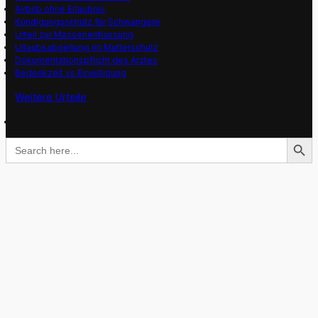
Airbnb ohne Erlaubnis
Kündigungsschutz für Schwangere
Urteil zur Massenentlassung
Urlaubsabgeltung im Mutterschutz
Dokumentationspflicht des Arztes
Bedenkzeit vs Einwilligung
Weitere Urteile
Search Button
Search
for: