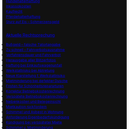
Hundehalterhaftung
Inkassokosten
Kaufrecht
Pferdehalterhaftung
Sturz auf Eis – Schmerzensgeld
Aktuelle Rechtsprechung
Bußgeld – falsche Tatortangabe
Zu schnell – Fahrverbotsausnahme
Verfahrensdauer und Fahrverbot
Herausgabe aller Blitzerfotos
Haftung bei Einkaufswagenunfall
Werkstattrisko bei Abtretung
Neue Klarstellung f. Werkstattrisiko
Mietminderung bei defekter Dusche
Fristen für Schönheitsrepararturen
Korrektur Betriebskostenrechnung
Verspätete Betriebskostenrechnung
Nebenkosten und Belegeinsicht
Mietkaution rückfordern
Schimmel und Asbest in Wohnung
Anforderung Eigenbedarfskündigung
Kündigung bei verspäteter Miete
Schimmel u. Mietminderung