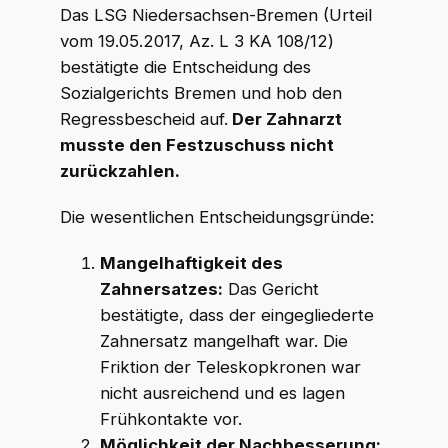
Das LSG Niedersachsen-Bremen (Urteil
vom 19.05.2017, Az. L 3 KA 108/12)
bestätigte die Entscheidung des
WKR Rechtsanwälte
W
K
R
Online · echte Anwälte, kein Callcenter
Sozialgerichts Bremen und hob den
Regressbescheid auf.
Der Zahnarzt
musste den Festzuschuss nicht
zurückzahlen.
Die wesentlichen Entscheidungsgründe:
Mangelhaftigkeit des
Zahnersatzes:
Das Gericht
bestätigte, dass der eingegliederte
Zahnersatz mangelhaft war. Die
Friktion der Teleskopkronen war
nicht ausreichend und es lagen
Frühkontakte vor.
Möglichkeit der Nachbesserung: