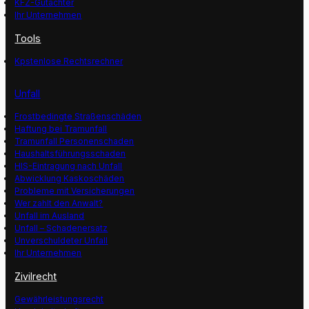
KFZ-Gutachter
Ihr Unternehmen
Tools
Kpstenlose Rechtsrechner
Unfall
Frostbedingte Straßenschäden
Haftung bei Tramunfall
Tramunfall Personenschaden
Haushaltsführungsschaden
HIS-Eintragung nach Unfall
Abwicklung Kaskoschäden
Probleme mit Versicherungen
Wer zahlt den Anwalt?
Unfall im Ausland
Unfall – Schadenersatz
Unverschuldeter Unfall
Ihr Unternehmen
Zivilrecht
Gewährleistungsrecht