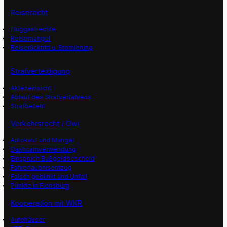
Reiserecht
Fluggastrechte
Reisemängel
Reiserücktritt u. Stornierung
Strafverteidigung
Akteneinsicht
Ablauf des Strafverfahrens
Strafbefehl
Verkehrsrecht / Owi
Autokauf und Mangel
Dashcamverwendung
Einspruch Bußgeldbescheid
Fahrerlaubnisentzug
Falsch geblinkt und Unfall
Punkte in Flensburg
Kooperation mit WKR
Autohäuser