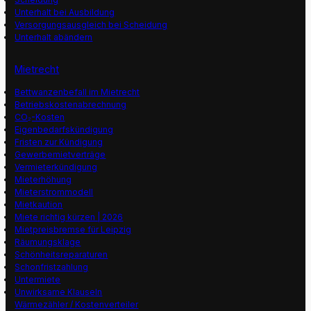
Unterhalt bei Ausbildung
Versorgungsausgleich bei Scheidung
Unterhalt abändern
Mietrecht
Bettwanzenbefall im Mietrecht
Betriebskostenabrechnung
CO₂-Kosten
Eigenbedarfskündigung
Fristen zur Kündigung
Gewerbemietverträge
Vermieterkündigung
Mieterhöhung
Mieterstrommodell
Mietkaution
Miete richtig kürzen | 2026
Mietpreisbremse für Leipzig
Räumungsklage
Schönheitsreparaturen
Schonfristzahlung
Untermiete
Unwirksame Klauseln
Wärmezähler / Kostenverteiler