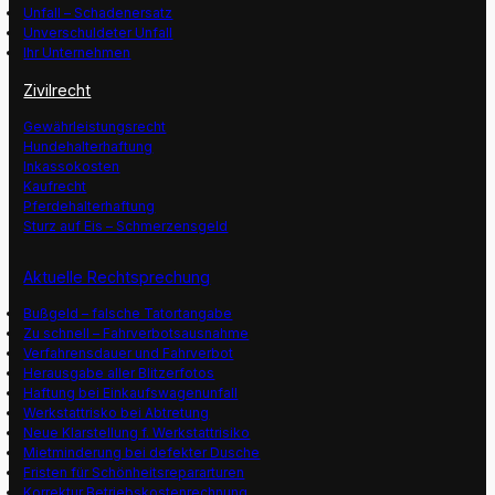
Unfall – Schadenersatz
Unverschuldeter Unfall
Ihr Unternehmen
Zivilrecht
Gewährleistungsrecht
Hundehalterhaftung
Inkassokosten
Kaufrecht
Pferdehalterhaftung
Sturz auf Eis – Schmerzensgeld
Aktuelle Rechtsprechung
Bußgeld – falsche Tatortangabe
Zu schnell – Fahrverbotsausnahme
Verfahrensdauer und Fahrverbot
Herausgabe aller Blitzerfotos
Haftung bei Einkaufswagenunfall
Werkstattrisko bei Abtretung
Neue Klarstellung f. Werkstattrisiko
Mietminderung bei defekter Dusche
Fristen für Schönheitsrepararturen
Korrektur Betriebskostenrechnung