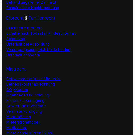
Behandlungsfehler Zahnarzt
Zahnärztliche Nachbesserung
Erbrecht
&
Familienrecht
Pflichtteil einfordern
Schritte nach Todesfall
Kindesunterhalt
Scheidung
Unterhalt bei Ausbildung
Versorgungsausgleich bei Scheidung
Unterhalt abändern
Mietrecht
Bettwanzenbefall im Mietrecht
Betriebskostenabrechnung
CO₂-Kosten
Eigenbedarfskündigung
Fristen zur Kündigung
Gewerbemietverträge
Vermieterkündigung
Mieterhöhung
Mieterstrommodell
Mietkaution
Miete richtig kürzen | 2026