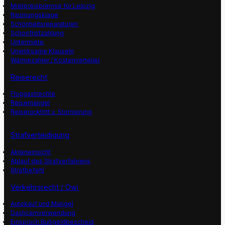
Mietpreisbremse für Leipzig
Räumungsklage
Schönheitsreparaturen
Schonfristzahlung
Untermiete
Unwirksame Klauseln
Wärmezähler / Kostenverteiler
Reiserecht
Fluggastrechte
Reisemängel
Reiserücktritt u. Stornierung
Strafverteidigung
Akteneinsicht
Ablauf des Strafverfahrens
Strafbefehl
Verkehrsrecht / Owi
Autokauf und Mangel
Dashcamverwendung
Einspruch Bußgeldbescheid