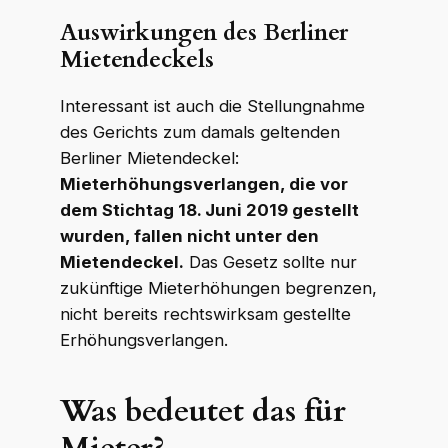
Auswirkungen des Berliner
Mietendeckels
Interessant ist auch die Stellungnahme
des Gerichts zum damals geltenden
Berliner Mietendeckel:
Mieterhöhungsverlangen, die vor
dem Stichtag 18. Juni 2019 gestellt
wurden, fallen nicht unter den
Mietendeckel.
Das Gesetz sollte nur
zukünftige Mieterhöhungen begrenzen,
nicht bereits rechtswirksam gestellte
Erhöhungsverlangen.
WKR Rechtsanwälte
W
K
R
Was bedeutet das für
Online · echte Anwälte, kein Callcenter
Mieter?