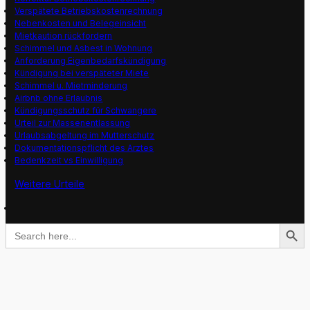
Verspätete Betriebskostenrechnung
Nebenkosten und Belegeinsicht
Mietkaution rückfordern
Schimmel und Asbest in Wohnung
Anforderung Eigenbedarfskündigung
Kündigung bei verspäteter Miete
Schimmel u. Mietminderung
Airbnb ohne Erlaubnis
Kündigungsschutz für Schwangere
Urteil zur Massenentlassung
Urlaubsabgeltung im Mutterschutz
Dokumentationspflicht des Arztes
Bedenkzeit vs Einwilligung
Weitere Urteile
Search Button
Search
for: