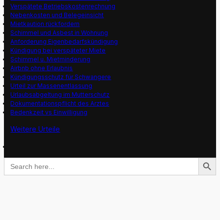
Verspätete Betriebskostenrechnung
Nebenkosten und Belegeinsicht
Mietkaution rückfordern
Schimmel und Asbest in Wohnung
Anforderung Eigenbedarfskündigung
Kündigung bei verspäteter Miete
Schimmel u. Mietminderung
Airbnb ohne Erlaubnis
Kündigungsschutz für Schwangere
Urteil zur Massenentlassung
Urlaubsabgeltung im Mutterschutz
Dokumentationspflicht des Arztes
Bedenkzeit vs Einwilligung
Weitere Urteile
Search Button
Search
for: