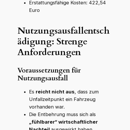
Erstattungsfähige Kosten: 422,54
Euro
Nutzungsausfallentsch
ädigung: Strenge
Anforderungen
Voraussetzungen für
WKR Rechtsanwälte
W
K
R
Nutzungsausfall
Online · echte Anwälte, kein Callcenter
Es
reicht nicht aus
, dass zum
Unfallzeitpunkt ein Fahrzeug
vorhanden war.
Die Entbehrung muss sich als
„fühlbarer“ wirtschaftlicher
Nachteil
ausgewirkt haben.