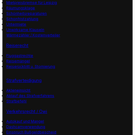
Mietpreisbremse für Leipzig
Räumungsklage
Schönheitsreparaturen
Schonfristzahlung
Untermiete
Unwirksame Klauseln
Wärmezähler / Kostenverteiler
Reiserecht
Fluggastrechte
Reisemängel
Reiserücktritt u. Stornierung
Strafverteidigung
Akteneinsicht
Ablauf des Strafverfahrens
Strafbefehl
Verkehrsrecht / Owi
Autokauf und Mangel
Dashcamverwendung
Einspruch Bußgeldbescheid