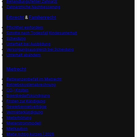
Behandlungsfehler Zahnarzt
Zahnärztliche Nachbesserung
Erbrecht
&
Familienrecht
Pflichtteil einfordern
Schritte nach Todesfall
Kindesunterhalt
Scheidung
Unterhalt bei Ausbildung
Versorgungsausgleich bei Scheidung
Unterhalt abändern
Mietrecht
Bettwanzenbefall im Mietrecht
Betriebskostenabrechnung
CO₂-Kosten
Eigenbedarfskündigung
Fristen zur Kündigung
Gewerbemietverträge
Vermieterkündigung
Mieterhöhung
Mieterstrommodell
Mietkaution
Miete richtig kürzen | 2026