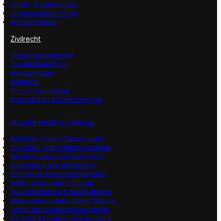
Unfall – Schadenersatz
Unverschuldeter Unfall
Ihr Unternehmen
Zivilrecht
Gewährleistungsrecht
Hundehalterhaftung
Inkassokosten
Kaufrecht
Pferdehalterhaftung
Sturz auf Eis – Schmerzensgeld
Aktuelle Rechtsprechung
Bußgeld – falsche Tatortangabe
Zu schnell – Fahrverbotsausnahme
Verfahrensdauer und Fahrverbot
Herausgabe aller Blitzerfotos
Haftung bei Einkaufswagenunfall
Werkstattrisko bei Abtretung
Neue Klarstellung f. Werkstattrisiko
Mietminderung bei defekter Dusche
Fristen für Schönheitsrepararturen
Korrektur Betriebskostenrechnung