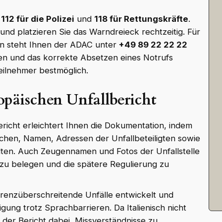
n
112 für die Polizei
und
118 für Rettungskräfte
.
und platzieren Sie das Warndreieck rechtzeitig. Für
en steht Ihnen der ADAC unter
+49 89 22 22 22
en und das korrekte Absetzen eines Notrufs
eilnehmer bestmöglich.
opäischen Unfallbericht
richt erleichtert Ihnen die Dokumentation, indem
ichen, Namen, Adressen der Unfallbeteiligten sowie
lten. Auch Zeugennamen und Fotos der Unfallstelle
 zu belegen und die spätere Regulierung zu
 grenzüberschreitende Unfälle entwickelt und
gung trotz Sprachbarrieren. Da Italienisch nicht
 der Bericht dabei, Missverständnisse zu