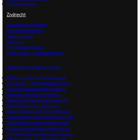
Ihr Unternehmen
Zivilrecht
Gewährleistungsrecht
Hundehalterhaftung
Inkassokosten
Kaufrecht
Pferdehalterhaftung
Sturz auf Eis – Schmerzensgeld
Aktuelle Rechtsprechung
Bußgeld – falsche Tatortangabe
Zu schnell – Fahrverbotsausnahme
Verfahrensdauer und Fahrverbot
Herausgabe aller Blitzerfotos
Haftung bei Einkaufswagenunfall
Werkstattrisko bei Abtretung
Neue Klarstellung f. Werkstattrisiko
Mietminderung bei defekter Dusche
Fristen für Schönheitsrepararturen
Korrektur Betriebskostenrechnung
Verspätete Betriebskostenrechnung
Nebenkosten und Belegeinsicht