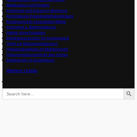
Mietkaution rückfordern
Schimmel und Asbest in Wohnung
Anforderung Eigenbedarfskündigung
Kündigung bei verspäteter Miete
Schimmel u. Mietminderung
Airbnb ohne Erlaubnis
Kündigungsschutz für Schwangere
Urteil zur Massenentlassung
Urlaubsabgeltung im Mutterschutz
Dokumentationspflicht des Arztes
Bedenkzeit vs Einwilligung
Weitere Urteile
Search Button
Search
for: