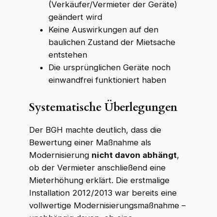
(Verkäufer/Vermieter der Geräte)
geändert wird
Keine Auswirkungen auf den
baulichen Zustand der Mietsache
entstehen
Die ursprünglichen Geräte noch
einwandfrei funktioniert haben
Systematische Überlegungen
Der BGH machte deutlich, dass die
Bewertung einer Maßnahme als
Modernisierung
nicht davon abhängt
,
ob der Vermieter anschließend eine
Mieterhöhung erklärt. Die erstmalige
WKR Rechtsanwälte
W
K
R
Installation 2012/2013 war bereits eine
Online · echte Anwälte, kein Callcenter
vollwertige Modernisierungsmaßnahme –