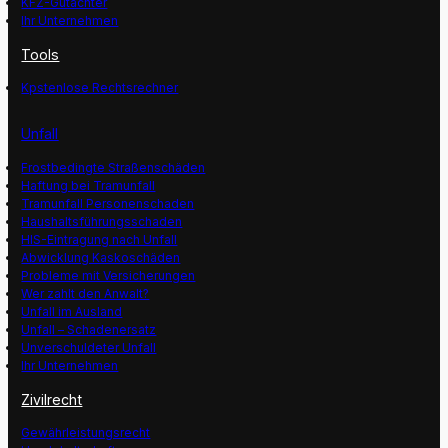
KFZ-Gutachter
Ihr Unternehmen
Tools
Kpstenlose Rechtsrechner
Unfall
Frostbedingte Straßenschäden
Haftung bei Tramunfall
Tramunfall Personenschaden
Haushaltsführungsschaden
HIS-Eintragung nach Unfall
Abwicklung Kaskoschäden
Probleme mit Versicherungen
Wer zahlt den Anwalt?
Unfall im Ausland
Unfall – Schadenersatz
Unverschuldeter Unfall
Ihr Unternehmen
Zivilrecht
Gewährleistungsrecht