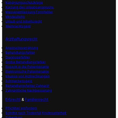
Kündigungsschutzklage
Kürzung des Urlaubsanspruchs
Massenentlassung Formfehler
Mindestlohn
Urlaub und Arbeitsrecht
Weihnachtsgeld
Arzthaftungsrecht
Anspruchsverjährung
Behandlungsfehler
Diagnosefehler
Grobe Behandlungsfehler
Einsicht in die Patientenakte
Elektronische Patientenakte
Inkasso von Arztrechnungen
Schmerzensgeld
Behandlungsfehler Zahnarzt
Zahnärztliche Nachbesserung
Erbrecht
&
Familienrecht
Pflichtteil einfordern
Schritte nach Todesfall
Kindesunterhalt
Scheidung