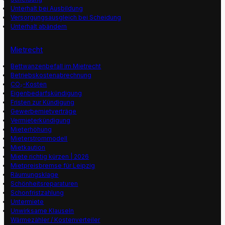
Unterhalt bei Ausbildung
Versorgungsausgleich bei Scheidung
Unterhalt abändern
Mietrecht
Bettwanzenbefall im Mietrecht
Betriebskostenabrechnung
CO₂-Kosten
Eigenbedarfskündigung
Fristen zur Kündigung
Gewerbemietverträge
Vermieterkündigung
Mieterhöhung
Mieterstrommodell
Mietkaution
Miete richtig kürzen | 2026
Mietpreisbremse für Leipzig
Räumungsklage
Schönheitsreparaturen
Schonfristzahlung
Untermiete
Unwirksame Klauseln
Wärmezähler / Kostenverteiler