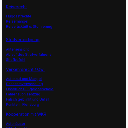
Reiserecht
Fluggastrechte
Reisemängel
Reiserücktritt u. Stornierung
Strafverteidigung
Akteneinsicht
Ablauf des Strafverfahrens
Strafbefehl
Verkehrsrecht / Owi
Autokauf und Mangel
Dashcamverwendung
Einspruch Bußgeldbescheid
Fahrerlaubnisentzug
Falsch geblinkt und Unfall
Punkte in Flensburg
Kooperation mit WKR
Autohäuser