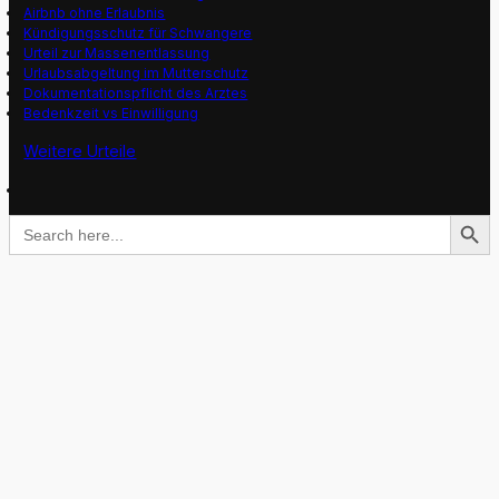
Airbnb ohne Erlaubnis
Kündigungsschutz für Schwangere
Urteil zur Massenentlassung
Urlaubsabgeltung im Mutterschutz
Dokumentationspflicht des Arztes
Bedenkzeit vs Einwilligung
Weitere Urteile
Search Button
Search
for: