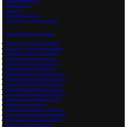
Hundehalterhaftung
Inkassokosten
Kaufrecht
Pferdehalterhaftung
Sturz auf Eis – Schmerzensgeld
Aktuelle Rechtsprechung
Bußgeld – falsche Tatortangabe
Zu schnell – Fahrverbotsausnahme
Verfahrensdauer und Fahrverbot
Herausgabe aller Blitzerfotos
Haftung bei Einkaufswagenunfall
Werkstattrisko bei Abtretung
Neue Klarstellung f. Werkstattrisiko
Mietminderung bei defekter Dusche
Fristen für Schönheitsrepararturen
Korrektur Betriebskostenrechnung
Verspätete Betriebskostenrechnung
Nebenkosten und Belegeinsicht
Mietkaution rückfordern
Schimmel und Asbest in Wohnung
Anforderung Eigenbedarfskündigung
Kündigung bei verspäteter Miete
Schimmel u. Mietminderung